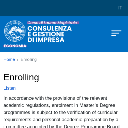
Corso di laurea in Consulenza e G
Skip to main content
IT
Home
Enrolling
Enrolling
Listen
In accordance with the provisions of the relevant
academic regulations, enrolment in Master’s Degree
programmes is subject to the verification of curricular
requirements and personal academic preparation by a
committee appointed by the Degree Programme Board.