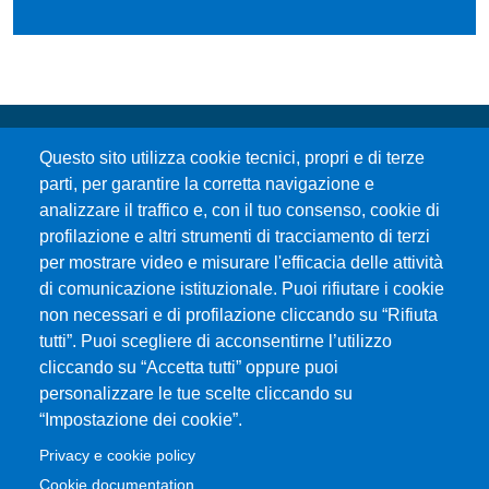
Questo sito utilizza cookie tecnici, propri e di terze
parti, per garantire la corretta navigazione e
analizzare il traffico e, con il tuo consenso, cookie di
profilazione e altri strumenti di tracciamento di terzi
per mostrare video e misurare l'efficacia delle attività
Università degli Studi di Messina
di comunicazione istituzionale. Puoi rifiutare i cookie
Piazza Pugliatti, 1 - 98122 Messina
non necessari e di profilazione cliccando su “Rifiuta
Cod. Fiscale 80004070837
tutti”. Puoi scegliere di acconsentirne l’utilizzo
P.IVA 00724160833
cliccando su “Accetta tutti” oppure puoi
Centralino: 090 676 1
personalizzare le tue scelte cliccando su
MENÙ SOCIAL
“Impostazione dei cookie”.
Privacy e cookie policy
MENÙ FOOTER 1
Cookie documentation