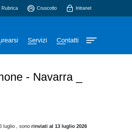
sa
io
Rubrica
Cruscotto
Intranet
urearsi
Servizi
Contatti
imone - Navarra _
6 luglio , sono
rinviati al 13 luglio 2026