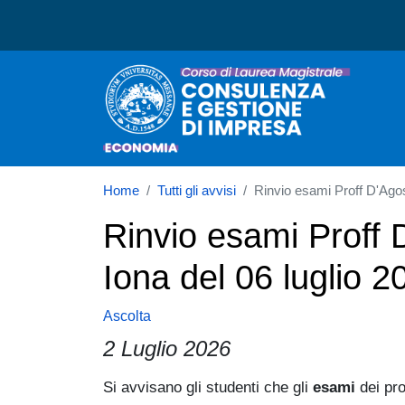
Corso di laurea in Consu
Home
Tutti gli avvisi
Rinvio esami Proff D'Agos
Rinvio esami Proff 
Iona del 06 luglio 2
Ascolta
2 Luglio 2026
Paragrafo
Si avvisano gli studenti che gli
esami
dei pro