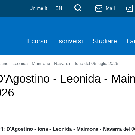
lenza e Gestione d'Impre
Salta al contenuto principale
Menù di serviz
Cerca
Unime.it
EN
Mail
Navigazione principale
Il corso
Iscriversi
Studiare
La
tino - Leonida - Maimone - Navarra _ Iona del 06 luglio 2026
D'Agostino - Leonida - Ma
026
ff:
D'Agostino - Iona - Leonida
-
Maimone - Navarra
del 0